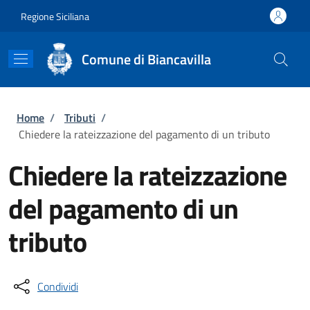
Salta al contenuto principale
Skip to footer content
Regione Siciliana
Comune di Biancavilla
Briciole di pane
Home
/
Tributi
/
Chiedere la rateizzazione del pagamento di un tributo
Chiedere la rateizzazione
del pagamento di un
tributo
Condividi