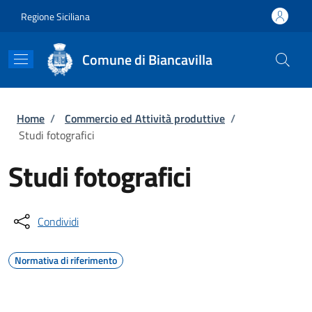
Salta al contenuto principale
Skip to footer content
Regione Siciliana
Comune di Biancavilla
Briciole di pane
Home
/
Commercio ed Attività produttive
/
Studi fotografici
Studi fotografici
Condividi
Normativa di riferimento