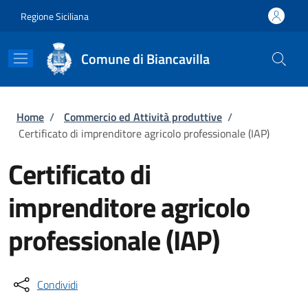
Salta al contenuto principale
Skip to footer content
Regione Siciliana
Comune di Biancavilla
Briciole di pane
Home
/
Commercio ed Attività produttive
/
Certificato di imprenditore agricolo professionale (IAP)
Certificato di
imprenditore agricolo
professionale (IAP)
Condividi