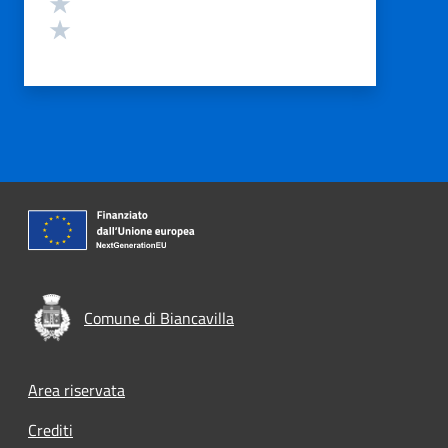
Valuta 2 stelle su 5
Valuta 1 stelle su 5
Comune di Biancavilla
Footer menu
Area riservata
Crediti