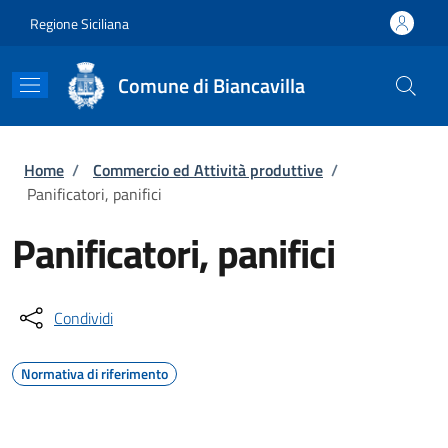
Salta al contenuto principale
Skip to footer content
Regione Siciliana
Comune di Biancavilla
Briciole di pane
Home
/
Commercio ed Attività produttive
/
Panificatori, panifici
Panificatori, panifici
Condividi
Normativa di riferimento