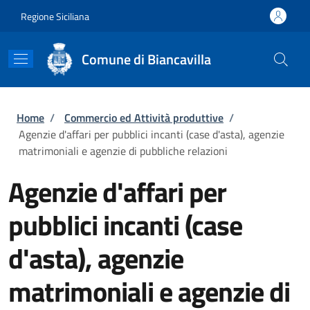
Salta al contenuto principale
Skip to footer content
Regione Siciliana
Comune di Biancavilla
Briciole di pane
Home
/
Commercio ed Attività produttive
/
Agenzie d'affari per pubblici incanti (case d'asta), agenzie
matrimoniali e agenzie di pubbliche relazioni
Agenzie d'affari per
pubblici incanti (case
d'asta), agenzie
matrimoniali e agenzie di