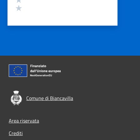
Valuta 1 stelle su 5
Comune di Biancavilla
Footer menu
Area riservata
Crediti