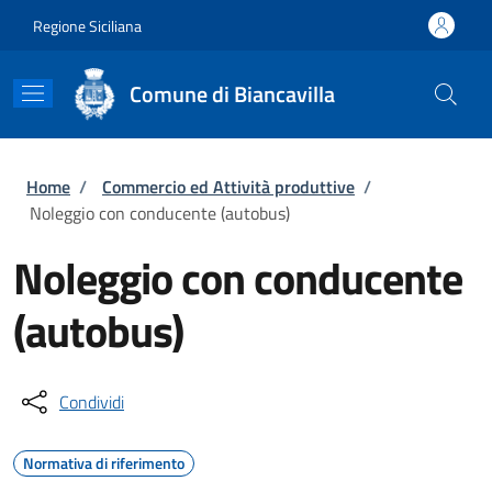
Salta al contenuto principale
Skip to footer content
Regione Siciliana
Comune di Biancavilla
Briciole di pane
Home
/
Commercio ed Attività produttive
/
Noleggio con conducente (autobus)
Noleggio con conducente
(autobus)
Condividi
Normativa di riferimento