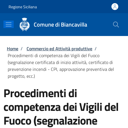
Salta al contenuto principale
Skip to footer content
Regione Siciliana
Comune di Biancavilla
Briciole di pane
Home
/
Commercio ed Attività produttive
/
Procedimenti di competenza dei Vigili del Fuoco
(segnalazione certificata di inizio attività, certificato di
prevenzione incendi - CPI, approvazione preventiva del
progetto, ecc.)
Procedimenti di
competenza dei Vigili del
Fuoco (segnalazione