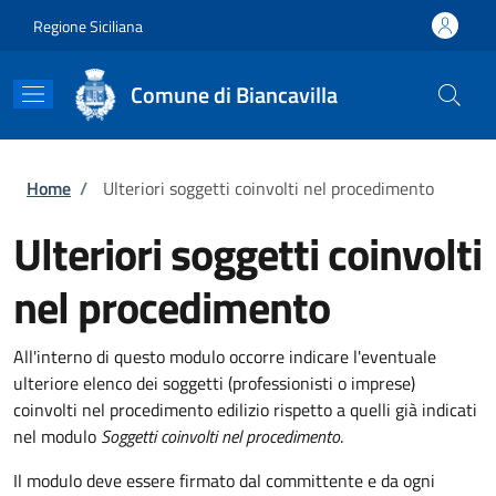
Salta al contenuto principale
Skip to footer content
Regione Siciliana
Comune di Biancavilla
Briciole di pane
Home
/
Ulteriori soggetti coinvolti nel procedimento
Ulteriori soggetti coinvolti
nel procedimento
All'interno di questo modulo occorre indicare l'eventuale
ulteriore elenco dei soggetti (professionisti o imprese)
coinvolti nel procedimento edilizio rispetto a quelli già indicati
nel modulo
Soggetti coinvolti nel procedimento
.
Il modulo deve essere firmato dal committente e da ogni