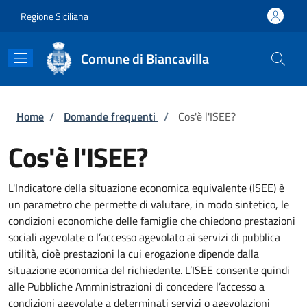
Salta al contenuto principale
Skip to footer content
Regione Siciliana
Comune di Biancavilla
Briciole di pane
Home
/
Domande frequenti
/
Cos'è l'ISEE?
Cos'è l'ISEE?
L'Indicatore della situazione economica equivalente (ISEE) è
un parametro che permette di valutare, in modo sintetico, le
condizioni economiche delle famiglie che chiedono prestazioni
sociali agevolate o l’accesso agevolato ai servizi di pubblica
utilità, cioè prestazioni la cui erogazione dipende dalla
situazione economica del richiedente. L’ISEE consente quindi
alle Pubbliche Amministrazioni di concedere l’accesso a
condizioni agevolate a determinati servizi o agevolazioni