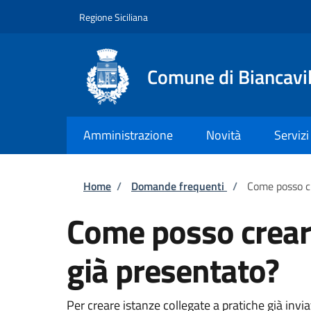
Salta al contenuto principale
Skip to footer content
Regione Siciliana
Comune di Biancavil
Amministrazione
Novità
Servizi
Briciole di pane
Home
/
Domande frequenti
/
Come posso cr
Come posso creare
già presentato?
Per creare istanze collegate a pratiche già inv