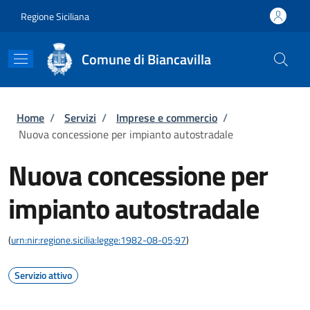
Salta al contenuto principale
Skip to footer content
Regione Siciliana
Comune di Biancavilla
Briciole di pane
Home
/
Servizi
/
Imprese e commercio
/
Nuova concessione per impianto autostradale
Nuova concessione per
impianto autostradale
(
urn:nir:regione.sicilia:legge:1982-08-05;97
)
Servizio attivo