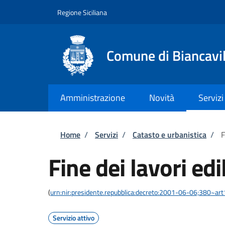
Salta al contenuto principale
Skip to footer content
Regione Siciliana
Comune di Biancavil
Amministrazione
Novità
Servizi
Briciole di pane
Home
/
Servizi
/
Catasto e urbanistica
/
F
Fine dei lavori edil
(
urn:nir:presidente.repubblica:decreto:2001-06-06;380~ar
Servizio attivo