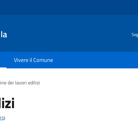
la
Seg
Vivere il Comune
ine dei lavori edilizi
izi
t15
)