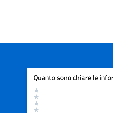
Quanto sono chiare le info
Valutazione
Valuta 5 stelle su 5
Valuta 4 stelle su 5
Valuta 3 stelle su 5
Valuta 2 stelle su 5