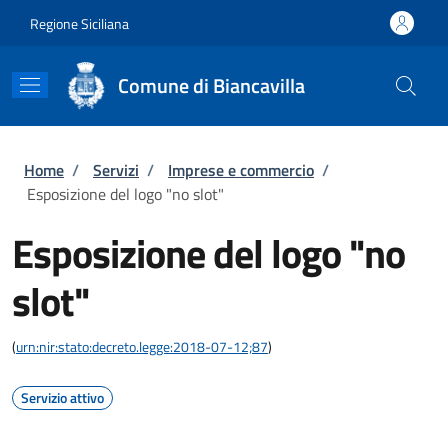
Salta al contenuto principale
Skip to footer content
Regione Siciliana
Comune di Biancavilla
Briciole di pane
Home
/
Servizi
/
Imprese e commercio
/
Esposizione del logo "no slot"
Esposizione del logo "no
slot"
(
urn:nir:stato:decreto.legge:2018-07-12;87
)
Servizio attivo