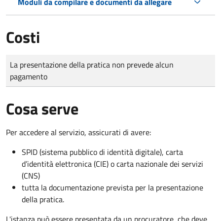
Moduli da compilare e documenti da allegare
Costi
Tipo di pagamento
Importo
La presentazione della pratica non prevede alcun
pagamento
Cosa serve
Per accedere al servizio, assicurati di avere:
SPID (sistema pubblico di identità digitale), carta
d’identità elettronica (CIE) o carta nazionale dei servizi
(CNS)
tutta la documentazione prevista per la presentazione
della pratica.
L'istanza può essere presentata da un procuratore, che deve