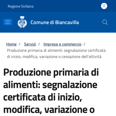
Salta al contenuto principale
Skip to footer content
Regione Siciliana
Comune di Biancavilla
Briciole di pane
Home
/
Servizi
/
Imprese e commercio
/
Produzione primaria di alimenti: segnalazione certificata
di inizio, modifica, variazione o cessazione dell'attività
Produzione primaria di
alimenti: segnalazione
certificata di inizio,
modifica, variazione o