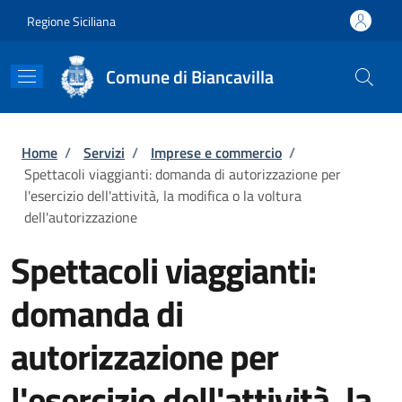
Salta al contenuto principale
Skip to footer content
Regione Siciliana
Comune di Biancavilla
Briciole di pane
Home
/
Servizi
/
Imprese e commercio
/
Spettacoli viaggianti: domanda di autorizzazione per
l'esercizio dell'attività, la modifica o la voltura
dell'autorizzazione
Spettacoli viaggianti:
domanda di
autorizzazione per
l'esercizio dell'attività, la