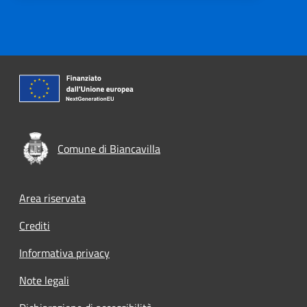
Comune di Biancavilla
Footer menu
Area riservata
Crediti
Informativa privacy
Note legali