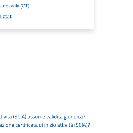
ancavilla (CT)
.ct.it
tività (SCIA) assume validità giuridica?
zione certificata di inizio attività (SCIA)?