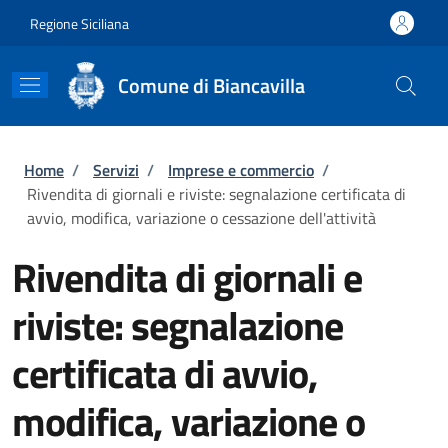
Salta al contenuto principale
Skip to footer content
Regione Siciliana
Comune di Biancavilla
Briciole di pane
Home
/
Servizi
/
Imprese e commercio
/
Rivendita di giornali e riviste: segnalazione certificata di
avvio, modifica, variazione o cessazione dell'attività
Rivendita di giornali e
riviste: segnalazione
certificata di avvio,
modifica, variazione o