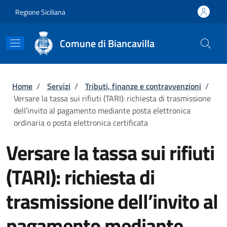
Salta al contenuto principale
Skip to footer content
Regione Siciliana
Comune di Biancavilla
Briciole di pane
Home
/
Servizi
/
Tributi, finanze e contravvenzioni
/
Versare la tassa sui rifiuti (TARI): richiesta di trasmissione
dell’invito al pagamento mediante posta elettronica
ordinaria o posta elettronica certificata
Versare la tassa sui rifiuti
(TARI): richiesta di
trasmissione dell’invito al
pagamento mediante