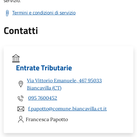
servizio.
Termini e condizioni di servizio
Contatti
Entrate Tributarie
Via Vittorio Emanuele, 467 95033
Biancavilla (CT)
095 7600452
f.papotto@comune.biancavilla.ct.it
Francesca
Papotto