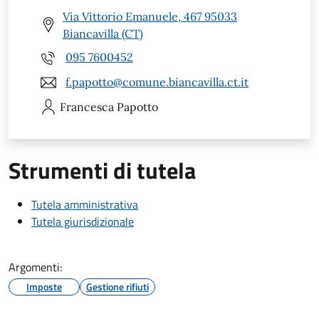
Via Vittorio Emanuele, 467 95033
Biancavilla (CT)
095 7600452
f.papotto@comune.biancavilla.ct.it
Francesca
Papotto
Strumenti di tutela
Tutela amministrativa
Tutela giurisdizionale
Argomenti:
Imposte
Gestione rifiuti