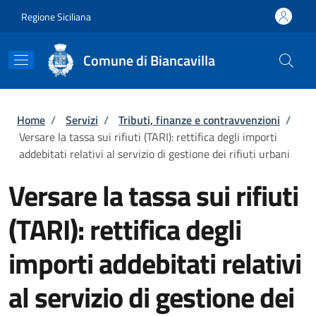
Salta al contenuto principale
Skip to footer content
Regione Siciliana
Comune di Biancavilla
Briciole di pane
Home
/
Servizi
/
Tributi, finanze e contravvenzioni
/
Versare la tassa sui rifiuti (TARI): rettifica degli importi
addebitati relativi al servizio di gestione dei rifiuti urbani
Versare la tassa sui rifiuti
(TARI): rettifica degli
importi addebitati relativi
al servizio di gestione dei