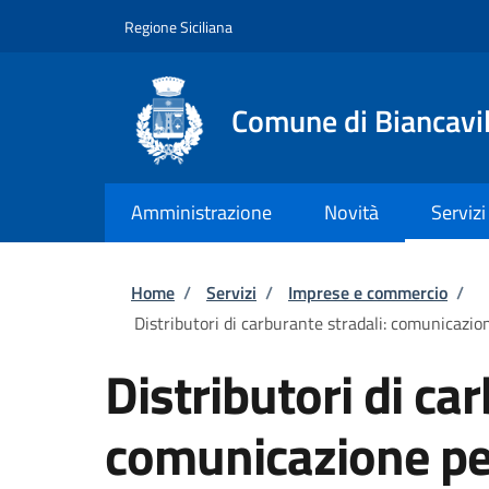
Salta al contenuto principale
Skip to footer content
Regione Siciliana
Comune di Biancavil
Amministrazione
Novità
Servizi
Briciole di pane
Home
/
Servizi
/
Imprese e commercio
/
Distributori di carburante stradali: comunicazion
Distributori di ca
comunicazione per