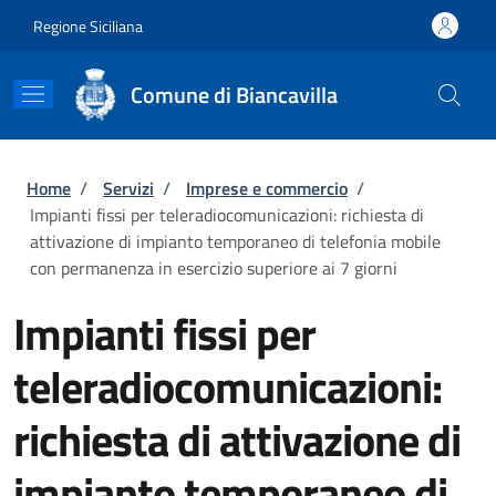
Salta al contenuto principale
Skip to footer content
Regione Siciliana
Comune di Biancavilla
Briciole di pane
Home
/
Servizi
/
Imprese e commercio
/
Impianti fissi per teleradiocomunicazioni: richiesta di
attivazione di impianto temporaneo di telefonia mobile
con permanenza in esercizio superiore ai 7 giorni
Impianti fissi per
teleradiocomunicazioni:
richiesta di attivazione di
impianto temporaneo di