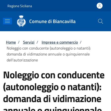
Salta al contenuto principale
Skip to footer content
Regione Siciliana
Comune di Biancavilla
Briciole di pane
Home
/
Servizi
/
Imprese e commercio
/
Noleggio con conducente (autonoleggio o natanti):
domanda di vidimazione annuale o quinquiennale
dell'autorizzazione
Noleggio con conducente
(autonoleggio o natanti):
domanda di vidimazione
annuale o quinquiennale