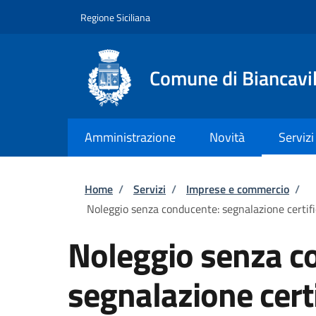
Salta al contenuto principale
Skip to footer content
Regione Siciliana
Comune di Biancavil
Amministrazione
Novità
Servizi
Briciole di pane
Home
/
Servizi
/
Imprese e commercio
/
Noleggio senza conducente: segnalazione certific
Noleggio senza c
segnalazione certi