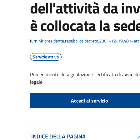
dell'attività da i
è collocata la sed
(
urn:nir:presidente.repubblica:decreto:2001-12-19;481~art
Servizio attivo
Procedimento di segnalazione certificata di avvio del
legale
Accedi al servizio
INDICE DELLA PAGINA