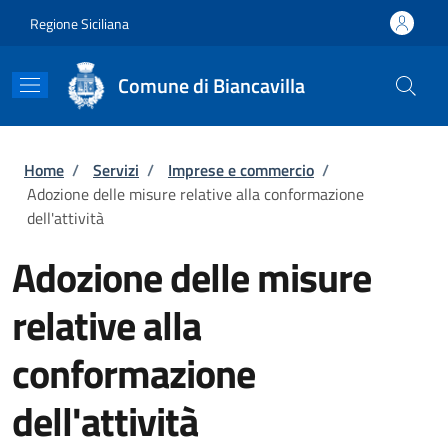
Salta al contenuto principale
Skip to footer content
Regione Siciliana
Comune di Biancavilla
Briciole di pane
Home
/
Servizi
/
Imprese e commercio
/
Adozione delle misure relative alla conformazione
dell'attività
Adozione delle misure
relative alla
conformazione
dell'attività