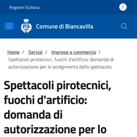
Salta al contenuto principale
Skip to footer content
Regione Siciliana
Comune di Biancavilla
Briciole di pane
Home
/
Servizi
/
Imprese e commercio
/
Spettacoli pirotecnici, fuochi d'artificio: domanda di
autorizzazione per lo svolgimento dello spettacolo
Spettacoli pirotecnici,
fuochi d'artificio:
domanda di
autorizzazione per lo