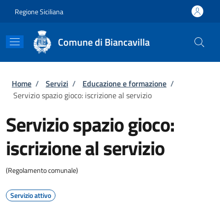
Salta al contenuto principale
Skip to footer content
Regione Siciliana
Comune di Biancavilla
Briciole di pane
Home
/
Servizi
/
Educazione e formazione
/
Servizio spazio gioco: iscrizione al servizio
Servizio spazio gioco:
iscrizione al servizio
(Regolamento comunale)
Servizio attivo