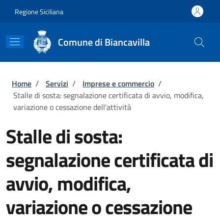
Salta al contenuto principale
Skip to footer content
Regione Siciliana
Comune di Biancavilla
Briciole di pane
Home
/
Servizi
/
Imprese e commercio
/
Stalle di sosta: segnalazione certificata di avvio, modifica,
variazione o cessazione dell'attività
Stalle di sosta:
segnalazione certificata di
avvio, modifica,
variazione o cessazione