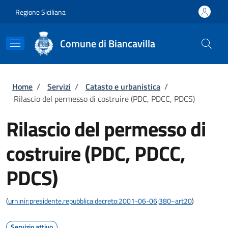
Salta al contenuto principale
Skip to footer content
Regione Siciliana
Comune di Biancavilla
Briciole di pane
Home
/
Servizi
/
Catasto e urbanistica
/
Rilascio del permesso di costruire (PDC, PDCC, PDCS)
Rilascio del permesso di
costruire (PDC, PDCC,
PDCS)
(
urn:nir:presidente.repubblica:decreto:2001-06-06;380~art20
)
Servizio attivo