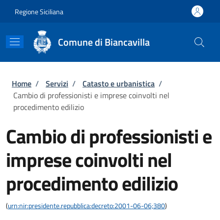
Salta al contenuto principale
Skip to footer content
Regione Siciliana
Comune di Biancavilla
Briciole di pane
Home
/
Servizi
/
Catasto e urbanistica
/
Cambio di professionisti e imprese coinvolti nel
procedimento edilizio
Cambio di professionisti e
imprese coinvolti nel
procedimento edilizio
(
urn:nir:presidente.repubblica:decreto:2001-06-06;380
)