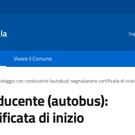
la
Seg
Vivere il Comune
oleggio con conducente (autobus): segnalazione certificata di inizio
ducente (autobus):
ficata di inizio