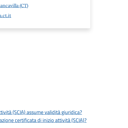
ancavilla (CT)
.ct.it
tività (SCIA) assume validità giuridica?
zione certificata di inizio attività (SCIA)?