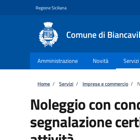
Salta al contenuto principale
Skip to footer content
Regione Siciliana
Comune di Biancavil
Amministrazione
Novità
Servizi
Briciole di pane
Home
/
Servizi
/
Imprese e commercio
/
N
Noleggio con con
segnalazione certi
attività