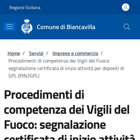
Salta al contenuto principale
Skip to footer content
Regione Siciliana
Comune di Biancavilla
Briciole di pane
Home
/
Servizi
/
Imprese e commercio
/
Procedimenti di competenza dei Vigili del Fuoco:
segnalazione certificata di inizio attività per depositi di
GPL (PIN2GPL)
Procedimenti di
competenza dei Vigili del
Fuoco: segnalazione
certificata di inizio attività